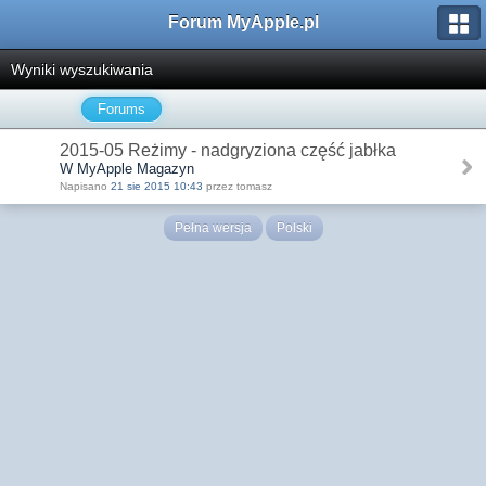
Forum MyApple.pl
Wyniki wyszukiwania
Forums
2015-05 Reżimy - nadgryziona część jabłka
W MyApple Magazyn
Napisano
21 sie 2015 10:43
przez tomasz
Pełna wersja
Polski