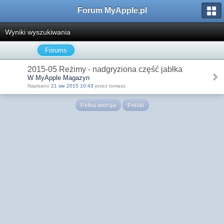
Forum MyApple.pl
Wyniki wyszukiwania
Forums
2015-05 Reżimy - nadgryziona część jabłka
W MyApple Magazyn
Napisano
21 sie 2015 10:43
przez tomasz
Pełna wersja
Polski