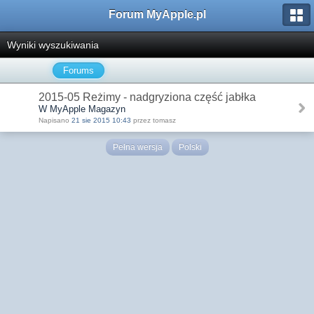
Forum MyApple.pl
Wyniki wyszukiwania
Forums
2015-05 Reżimy - nadgryziona część jabłka
W MyApple Magazyn
Napisano
21 sie 2015 10:43
przez tomasz
Pełna wersja
Polski