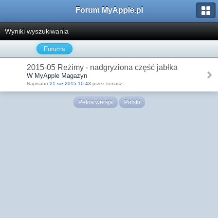
Forum MyApple.pl
Wyniki wyszukiwania
Forums
2015-05 Reżimy - nadgryziona część jabłka
W MyApple Magazyn
Napisano
21 sie 2015 10:43
przez tomasz
Pełna wersja
Polski