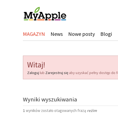
MAGAZYN
News
Nowe posty
Blogi
Witaj!
Zaloguj
lub
Zarejestruj się
aby uzyskać pełny dostęp do f
Wyniki wyszukiwania
1
wyników zostało otagowanych frazą
reżim