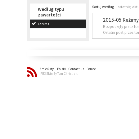
Sortuj według
ostatniej akt
Według typu
zawartości
2015-05 Reżimy 
Forums
Rozpoczęty przez to
Ostatni post przez t
Zmień styl
Polski
Contact Us
Pomoc
IPB3 Skin By Tom Christian.