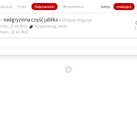
ualizacji
Tytuł
Odpowiedzi
Wyświetlenia
Sortuj
malejąco
- nadgryziona część jabłka
w
MyApple Magazyn
masz, 21 sie 2015
myapplemag
,
reżim
5
omasz ,
21 sie 2015