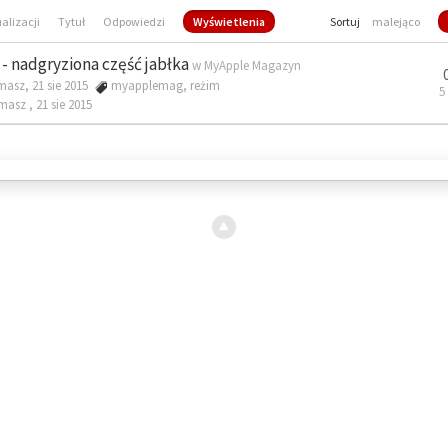
ualizacji
Tytuł
Odpowiedzi
Wyświetlenia
Sortuj
malejąco
- nadgryziona część jabłka
w
MyApple Magazyn
masz, 21 sie 2015
myapplemag
,
reżim
5
omasz ,
21 sie 2015