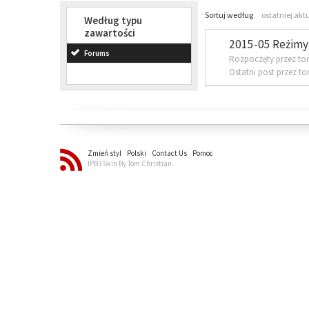
Sortuj według
ostatniej akt
Według typu
zawartości
2015-05 Reżimy 
Forums
Rozpoczęty przez to
Ostatni post przez t
Zmień styl
Polski
Contact Us
Pomoc
IPB3 Skin By Tom Christian.