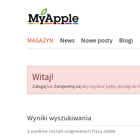
MAGAZYN
News
Nowe posty
Blogi
Witaj!
Zaloguj
lub
Zarejestruj się
aby uzyskać pełny dostęp do f
Wyniki wyszukiwania
1
wyników zostało otagowanych frazą
reżim