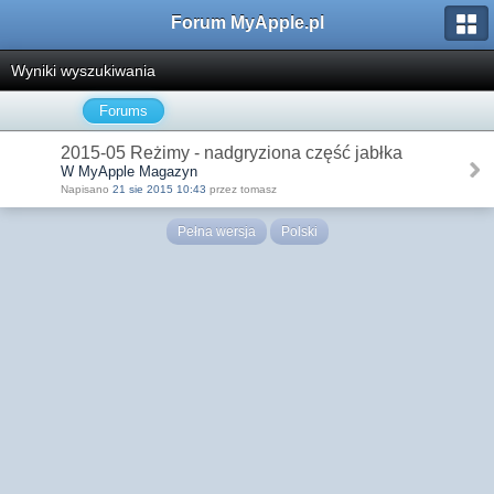
Forum MyApple.pl
Wyniki wyszukiwania
Forums
2015-05 Reżimy - nadgryziona część jabłka
W MyApple Magazyn
Napisano
21 sie 2015 10:43
przez tomasz
Pełna wersja
Polski