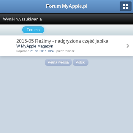
Forum MyApple.pl
Wyniki wyszukiwania
Forums
2015-05 Reżimy - nadgryziona część jabłka
W MyApple Magazyn
Napisano
21 sie 2015 10:43
przez tomasz
Pełna wersja
Polski