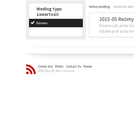
Sortuj według
ostatniej akt
Według typu
zawartości
2015-05 Reżimy 
Forums
Rozpoczęty przez to
Ostatni post przez t
Zmień styl
Polski
Contact Us
Pomoc
IPB3 Skin By Tom Christian.