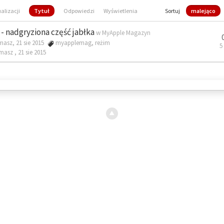
ualizacji
Tytuł
Odpowiedzi
Wyświetlenia
Sortuj
malejąco
- nadgryziona część jabłka
w
MyApple Magazyn
masz, 21 sie 2015
myapplemag
,
reżim
5
omasz ,
21 sie 2015