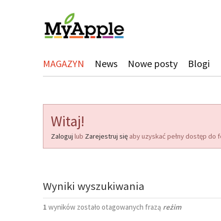
MAGAZYN
News
Nowe posty
Blogi
Witaj!
Zaloguj
lub
Zarejestruj się
aby uzyskać pełny dostęp do f
Wyniki wyszukiwania
1
wyników zostało otagowanych frazą
reżim