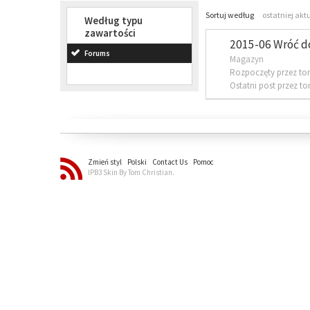
Sortuj według
ostatniej akt
Według typu
zawartości
2015-06 Wróć d
Forums
Magazyn
Rozpoczęty przez to
Ostatni post przez t
Zmień styl
Polski
Contact Us
Pomoc
IPB3 Skin By Tom Christian.