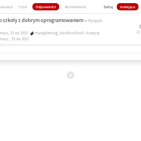
ualizacji
Tytuł
Odpowiedzi
Wyświetlenia
Sortuj
malejąco
o szkoły z dobrym oprogramowaniem
w
MyApple
12
masz, 29 sie 2015
myapplemag
,
backtoschool
i 4 więcej
omasz ,
29 sie 2015