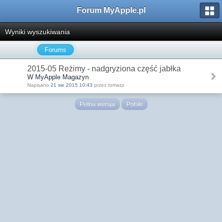
Forum MyApple.pl
Wyniki wyszukiwania
Forums
2015-05 Reżimy - nadgryziona część jabłka
W MyApple Magazyn
Napisano
21 sie 2015 10:43
przez tomasz
Pełna wersja
Polski