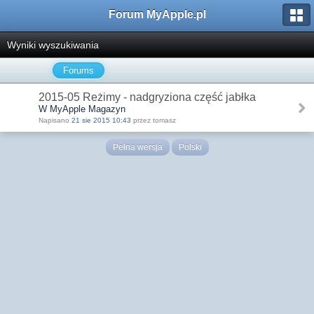
Forum MyApple.pl
Wyniki wyszukiwania
Forums
2015-05 Reżimy - nadgryziona część jabłka
W MyApple Magazyn
Napisano
21 sie 2015 10:43
przez tomasz
Pełna wersja
Polski