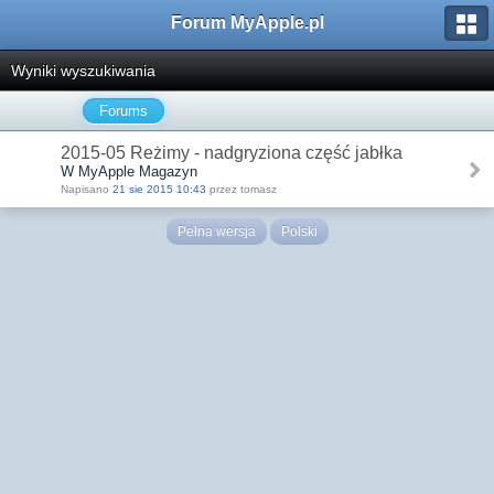
Forum MyApple.pl
Wyniki wyszukiwania
Forums
2015-05 Reżimy - nadgryziona część jabłka
W MyApple Magazyn
Napisano
21 sie 2015 10:43
przez tomasz
Pełna wersja
Polski