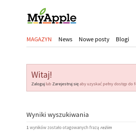
MAGAZYN
News
Nowe posty
Blogi
Witaj!
Zaloguj
lub
Zarejestruj się
aby uzyskać pełny dostęp do f
Wyniki wyszukiwania
1
wyników zostało otagowanych frazą
reżim