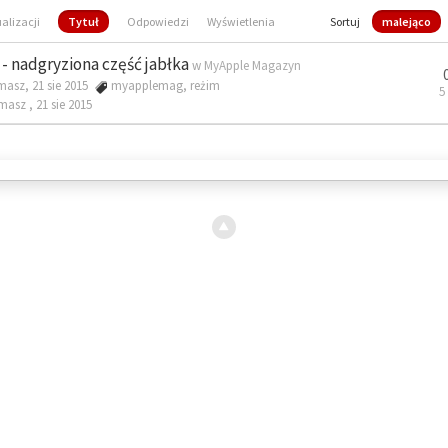
ualizacji
Tytuł
Odpowiedzi
Wyświetlenia
Sortuj
malejąco
- nadgryziona część jabłka
w
MyApple Magazyn
masz, 21 sie 2015
myapplemag
,
reżim
5
omasz ,
21 sie 2015