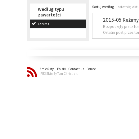
Sortuj według
ostatniej akt
Według typu
zawartości
2015-05 Reżimy 
Forums
Rozpoczęty przez to
Ostatni post przez t
Zmień styl
Polski
Contact Us
Pomoc
IPB3 Skin By Tom Christian.