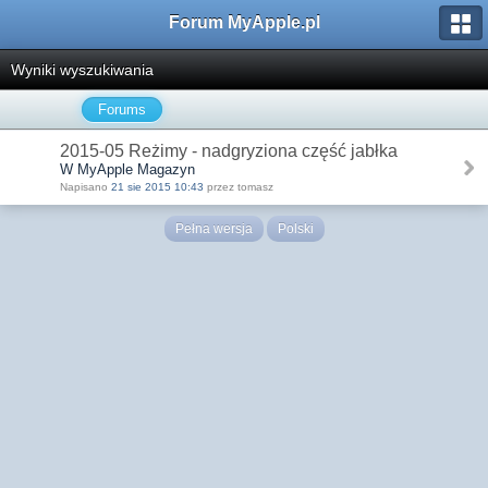
Forum MyApple.pl
Wyniki wyszukiwania
Forums
2015-05 Reżimy - nadgryziona część jabłka
W MyApple Magazyn
Napisano
21 sie 2015 10:43
przez tomasz
Pełna wersja
Polski