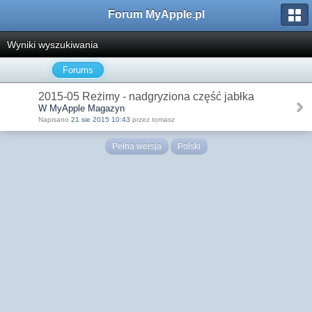
Forum MyApple.pl
Wyniki wyszukiwania
Forums
2015-05 Reżimy - nadgryziona część jabłka
W MyApple Magazyn
Napisano
21 sie 2015 10:43
przez tomasz
Pełna wersja
Polski