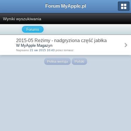
Forum MyApple.pl
Wyniki wyszukiwania
Forums
2015-05 Reżimy - nadgryziona część jabłka
W MyApple Magazyn
Napisano
21 sie 2015 10:43
przez tomasz
Pełna wersja
Polski