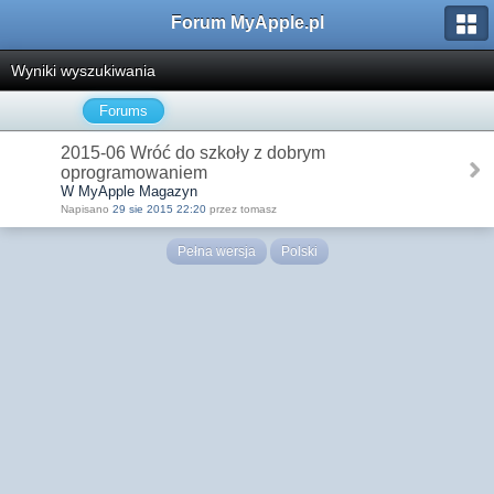
Forum MyApple.pl
Wyniki wyszukiwania
Forums
2015-06 Wróć do szkoły z dobrym
oprogramowaniem
W MyApple Magazyn
Napisano
29 sie 2015 22:20
przez tomasz
Pełna wersja
Polski