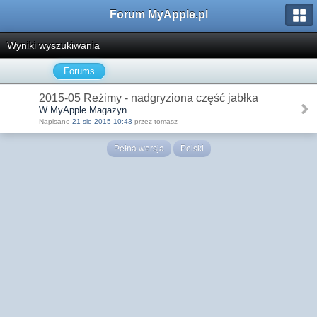
Forum MyApple.pl
Wyniki wyszukiwania
Forums
2015-05 Reżimy - nadgryziona część jabłka
W MyApple Magazyn
Napisano
21 sie 2015 10:43
przez tomasz
Pełna wersja
Polski