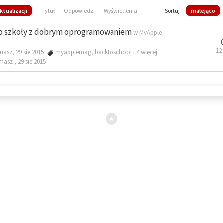
ktualizacji
Tytuł
Odpowiedzi
Wyświetlenia
Sortuj
malejąco
o szkoły z dobrym oprogramowaniem
w
MyApple
12
masz, 29 sie 2015
myapplemag
,
backtoschool
i 4 więcej
omasz ,
29 sie 2015