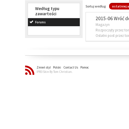
Sortuj według
ostatniej a
Według typu
zawartości
2015-06 Wróć d
Forums
Magazyn
Rozpoczęty przez to
Ostatni post przez t
Zmień styl
Polski
Contact Us
Pomoc
IPB3 Skin By Tom Christian.