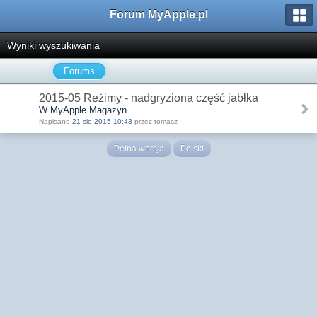
Forum MyApple.pl
Wyniki wyszukiwania
Forums
2015-05 Reżimy - nadgryziona część jabłka
W MyApple Magazyn
Napisano
21 sie 2015 10:43
przez tomasz
Pełna wersja
Polski