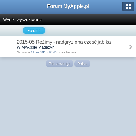
Forum MyApple.pl
Wyniki wyszukiwania
Forums
2015-05 Reżimy - nadgryziona część jabłka
W MyApple Magazyn
Napisano
21 sie 2015 10:43
przez tomasz
Pełna wersja
Polski