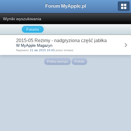
Forum MyApple.pl
Wyniki wyszukiwania
Forums
2015-05 Reżimy - nadgryziona część jabłka
W MyApple Magazyn
Napisano
21 sie 2015 10:43
przez tomasz
Pełna wersja
Polski