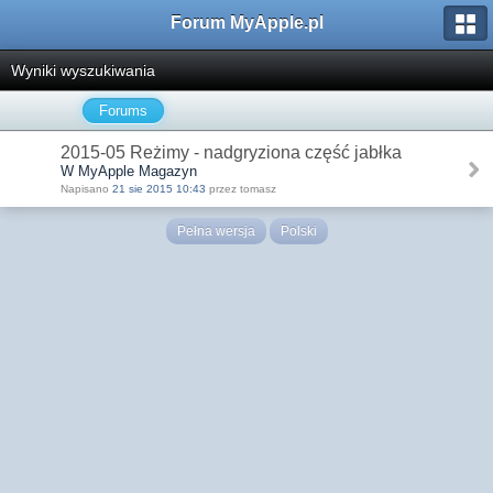
Forum MyApple.pl
Wyniki wyszukiwania
Forums
2015-05 Reżimy - nadgryziona część jabłka
W MyApple Magazyn
Napisano
21 sie 2015 10:43
przez tomasz
Pełna wersja
Polski