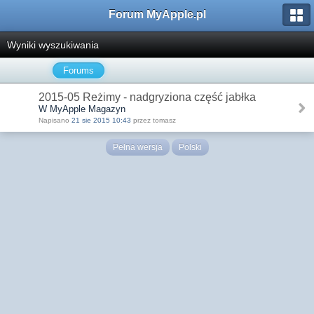
Forum MyApple.pl
Wyniki wyszukiwania
Forums
2015-05 Reżimy - nadgryziona część jabłka
W MyApple Magazyn
Napisano
21 sie 2015 10:43
przez tomasz
Pełna wersja
Polski