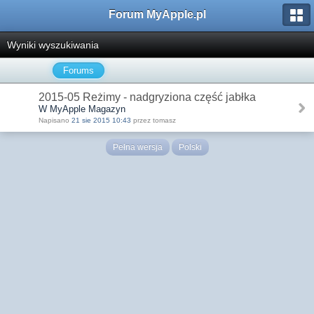
Forum MyApple.pl
Wyniki wyszukiwania
Forums
2015-05 Reżimy - nadgryziona część jabłka
W MyApple Magazyn
Napisano
21 sie 2015 10:43
przez tomasz
Pełna wersja
Polski