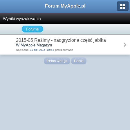
Forum MyApple.pl
Wyniki wyszukiwania
Forums
2015-05 Reżimy - nadgryziona część jabłka
W MyApple Magazyn
Napisano
21 sie 2015 10:43
przez tomasz
Pełna wersja
Polski