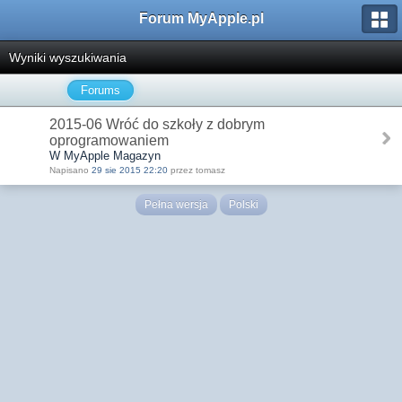
Forum MyApple.pl
Wyniki wyszukiwania
Forums
2015-06 Wróć do szkoły z dobrym
oprogramowaniem
W MyApple Magazyn
Napisano
29 sie 2015 22:20
przez tomasz
Pełna wersja
Polski