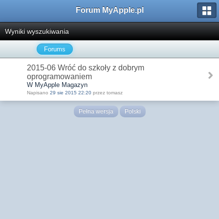
Forum MyApple.pl
Wyniki wyszukiwania
Forums
2015-06 Wróć do szkoły z dobrym
oprogramowaniem
W MyApple Magazyn
Napisano
29 sie 2015 22:20
przez tomasz
Pełna wersja
Polski