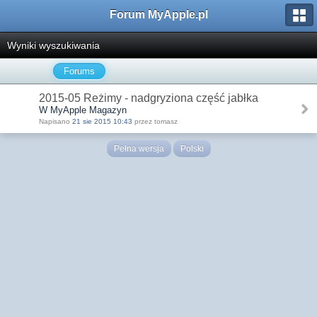
Forum MyApple.pl
Wyniki wyszukiwania
Forums
2015-05 Reżimy - nadgryziona część jabłka
W MyApple Magazyn
Napisano
21 sie 2015 10:43
przez tomasz
Pełna wersja
Polski