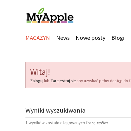
MAGAZYN
News
Nowe posty
Blogi
Witaj!
Zaloguj
lub
Zarejestruj się
aby uzyskać pełny dostęp do f
Wyniki wyszukiwania
1
wyników zostało otagowanych frazą
reżim