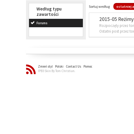
Sortuj według
ostatniej a
Według typu
zawartości
2015-05 Reżimy 
Forums
Rozpoczęty przez to
Ostatni post przez t
Zmień styl
Polski
Contact Us
Pomoc
IPB3 Skin By Tom Christian.