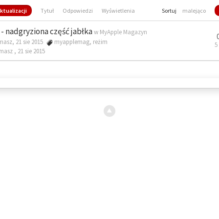
ktualizacji
Tytuł
Odpowiedzi
Wyświetlenia
Sortuj
malejąco
- nadgryziona część jabłka
w
MyApple Magazyn
masz, 21 sie 2015
myapplemag
,
reżim
5
omasz ,
21 sie 2015