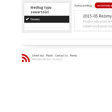
Sortuj według
ostatniej a
Według typu
zawartości
2015-05 Reżimy 
Forums
Rozpoczęty przez to
Ostatni post przez t
Zmień styl
Polski
Contact Us
Pomoc
IPB3 Skin By Tom Christian.