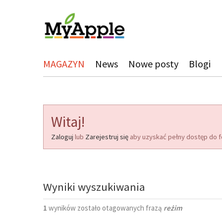
MAGAZYN
News
Nowe posty
Blogi
Witaj!
Zaloguj
lub
Zarejestruj się
aby uzyskać pełny dostęp do f
Wyniki wyszukiwania
1
wyników zostało otagowanych frazą
reżim