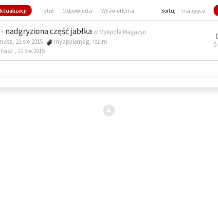
ktualizacji
Tytuł
Odpowiedzi
Wyświetlenia
Sortuj
malejąco
- nadgryziona część jabłka
w
MyApple Magazyn
masz, 21 sie 2015
myapplemag
,
reżim
5
omasz ,
21 sie 2015