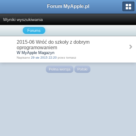
Forum MyApple.pl
Wyniki wyszukiwania
Forums
2015-06 Wróć do szkoły z dobrym
oprogramowaniem
W MyApple Magazyn
Napisano
29 sie 2015 22:20
przez tomasz
Pełna wersja
Polski