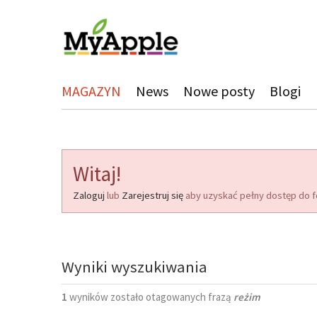
MAGAZYN
News
Nowe posty
Blogi
Witaj!
Zaloguj
lub
Zarejestruj się
aby uzyskać pełny dostęp do f
Wyniki wyszukiwania
1
wyników zostało otagowanych frazą
reżim