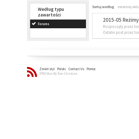
Sortuj według
ostatniej akt
Według typu
zawartości
2015-05 Reżimy 
Forums
Rozpoczęty przez to
Ostatni post przez t
Zmień styl
Polski
Contact Us
Pomoc
IPB3 Skin By Tom Christian.