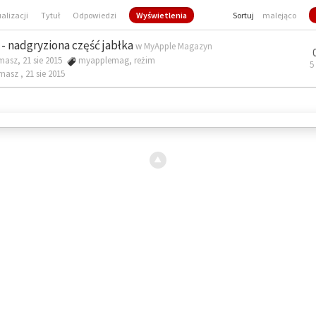
ualizacji
Tytuł
Odpowiedzi
Wyświetlenia
Sortuj
malejąco
- nadgryziona część jabłka
w
MyApple Magazyn
masz, 21 sie 2015
myapplemag
,
reżim
5
omasz ,
21 sie 2015