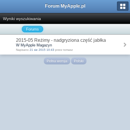
Forum MyApple.pl
Wyniki wyszukiwania
Forums
2015-05 Reżimy - nadgryziona część jabłka
W MyApple Magazyn
Napisano
21 sie 2015 10:43
przez tomasz
Pełna wersja
Polski