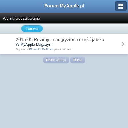
Forum MyApple.pl
Wyniki wyszukiwania
Forums
2015-05 Reżimy - nadgryziona część jabłka
W MyApple Magazyn
Napisano
21 sie 2015 10:43
przez tomasz
Pełna wersja
Polski