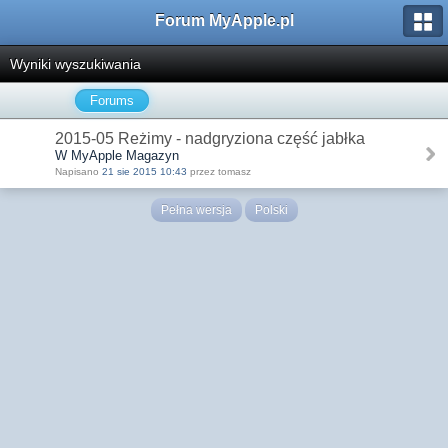
Forum MyApple.pl
Wyniki wyszukiwania
Forums
2015-05 Reżimy - nadgryziona część jabłka
W MyApple Magazyn
Napisano
21 sie 2015 10:43
przez tomasz
Pełna wersja
Polski