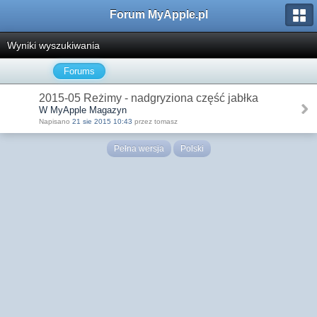
Forum MyApple.pl
Wyniki wyszukiwania
Forums
2015-05 Reżimy - nadgryziona część jabłka
W MyApple Magazyn
Napisano
21 sie 2015 10:43
przez tomasz
Pełna wersja
Polski