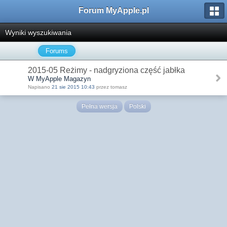
Forum MyApple.pl
Wyniki wyszukiwania
Forums
2015-05 Reżimy - nadgryziona część jabłka
W MyApple Magazyn
Napisano
21 sie 2015 10:43
przez tomasz
Pełna wersja
Polski