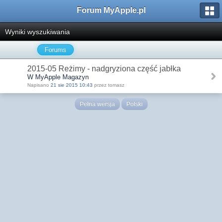
Forum MyApple.pl
Wyniki wyszukiwania
Forums
2015-05 Reżimy - nadgryziona część jabłka
W MyApple Magazyn
Napisano
21 sie 2015 10:43
przez tomasz
Pełna wersja
Polski