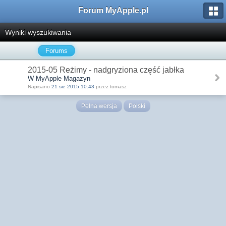
Forum MyApple.pl
Wyniki wyszukiwania
Forums
2015-05 Reżimy - nadgryziona część jabłka
W MyApple Magazyn
Napisano
21 sie 2015 10:43
przez tomasz
Pełna wersja
Polski