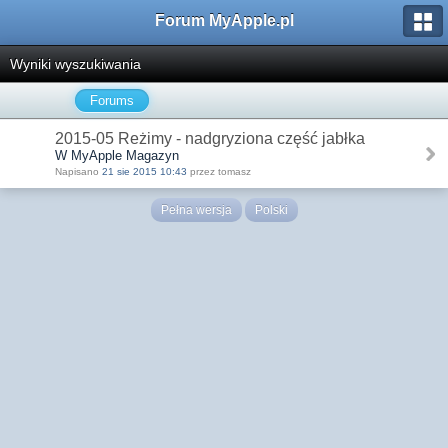
Forum MyApple.pl
Wyniki wyszukiwania
Forums
2015-05 Reżimy - nadgryziona część jabłka
W MyApple Magazyn
Napisano
21 sie 2015 10:43
przez tomasz
Pełna wersja
Polski