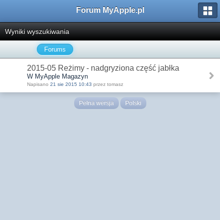
Forum MyApple.pl
Wyniki wyszukiwania
Forums
2015-05 Reżimy - nadgryziona część jabłka
W MyApple Magazyn
Napisano
21 sie 2015 10:43
przez tomasz
Pełna wersja
Polski