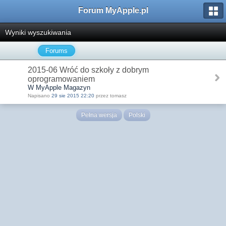
Forum MyApple.pl
Wyniki wyszukiwania
Forums
2015-06 Wróć do szkoły z dobrym
oprogramowaniem
W MyApple Magazyn
Napisano
29 sie 2015 22:20
przez tomasz
Pełna wersja
Polski