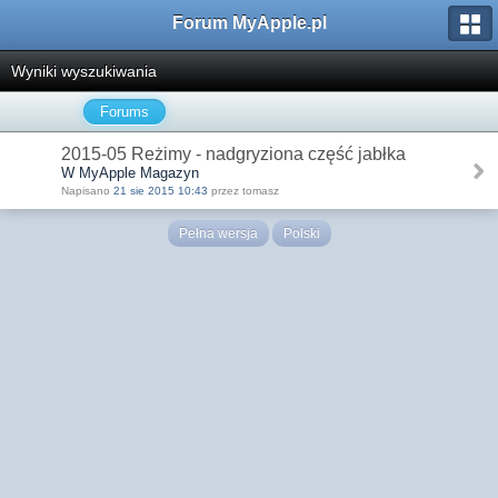
Forum MyApple.pl
Wyniki wyszukiwania
Forums
2015-05 Reżimy - nadgryziona część jabłka
W MyApple Magazyn
Napisano
21 sie 2015 10:43
przez tomasz
Pełna wersja
Polski