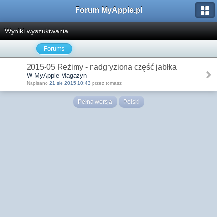
Forum MyApple.pl
Wyniki wyszukiwania
Forums
2015-05 Reżimy - nadgryziona część jabłka
W MyApple Magazyn
Napisano
21 sie 2015 10:43
przez tomasz
Pełna wersja
Polski