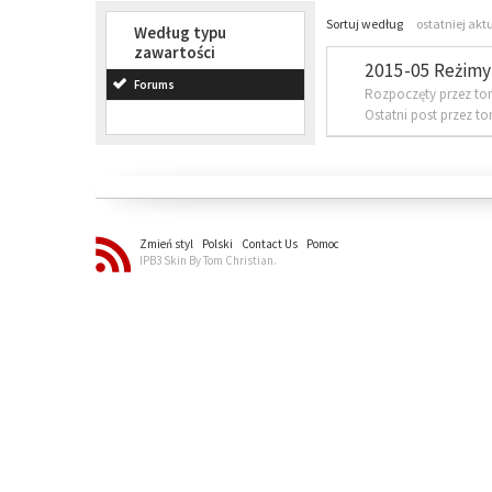
Sortuj według
ostatniej akt
Według typu
zawartości
2015-05 Reżimy 
Forums
Rozpoczęty przez to
Ostatni post przez t
Zmień styl
Polski
Contact Us
Pomoc
IPB3 Skin By Tom Christian.