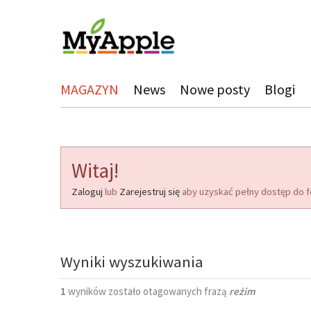
MAGAZYN
News
Nowe posty
Blogi
Witaj!
Zaloguj
lub
Zarejestruj się
aby uzyskać pełny dostęp do f
Wyniki wyszukiwania
1
wyników zostało otagowanych frazą
reżim