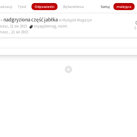
ualizacji
Tytuł
Odpowiedzi
Wyświetlenia
Sortuj
malejąco
- nadgryziona część jabłka
w
MyApple Magazyn
masz, 21 sie 2015
myapplemag
,
reżim
5
omasz ,
21 sie 2015