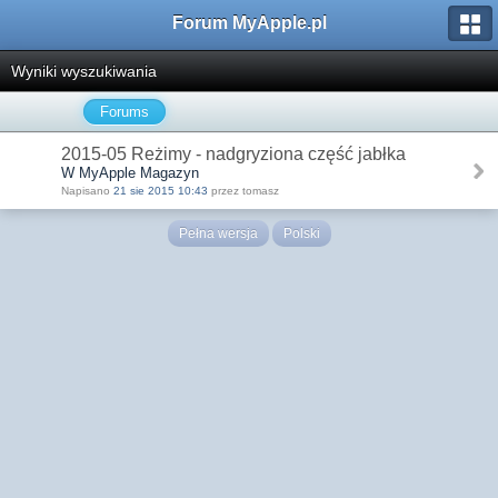
Forum MyApple.pl
Wyniki wyszukiwania
Forums
2015-05 Reżimy - nadgryziona część jabłka
W MyApple Magazyn
Napisano
21 sie 2015 10:43
przez tomasz
Pełna wersja
Polski