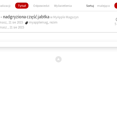
ualizacji
Tytuł
Odpowiedzi
Wyświetlenia
Sortuj
malejąco
- nadgryziona część jabłka
w
MyApple Magazyn
masz, 21 sie 2015
myapplemag
,
reżim
5
omasz ,
21 sie 2015