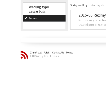
Sortuj według
ostatniej akt
Według typu
zawartości
2015-05 Reżimy 
Forums
Rozpoczęty przez to
Ostatni post przez t
Zmień styl
Polski
Contact Us
Pomoc
IPB3 Skin By Tom Christian.