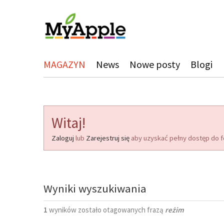
MAGAZYN
News
Nowe posty
Blogi
Witaj!
Zaloguj
lub
Zarejestruj się
aby uzyskać pełny dostęp do f
Wyniki wyszukiwania
1
wyników zostało otagowanych frazą
reżim