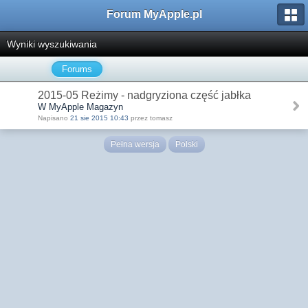
Forum MyApple.pl
Wyniki wyszukiwania
Forums
2015-05 Reżimy - nadgryziona część jabłka
W MyApple Magazyn
Napisano
21 sie 2015 10:43
przez tomasz
Pełna wersja
Polski